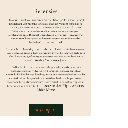
Recensies
‘Becoming heeft veel van een moderne Butoh-performance. Terwijl
het lichaam van Sutorius kronkelt langs de wand en bijna lijkt te
verdwijnen, toont een bizarre projectie delen van haar lichaam.
Beelden van een schaduw smelten samen tot een levensgrote,
mysterieuze spin. Ritmisch gesneden en vervormde opnames van
onder meer haar lippen en borsten creëren een merkwaardig
Theaterkrant
landschap.’ -
‘De jury heeft Becoming ervaren als een volmaakt witte kamer zonder
taal. Becoming zuigt je haar universum in van het nog onbeschreven
blad. Becoming geeft vleugels waarmee eenieder weer durft op te
André Veltkamp Jury
staan.’ -
"Bodine heeft een verrassende solo gemaakt, waarin ze op een
bijzondere manier video en het bewegende lichaam aan elkaar
verbindt. De beelden zijn krachtig, mooi en vervreemdend en worden
versterkt door de openheid en kwetsbaarheid van de performer,
waardoor het je als toeschouwer raakt zowel in de ontroering als in
Loes van der Pligt , Artistiek
het ervaren van de vrijheid. -
leider Mime
Juryrapport