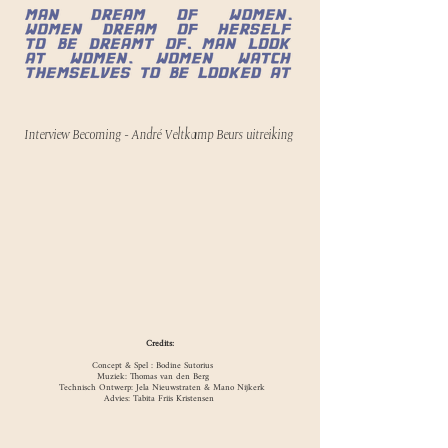
Interview Becoming - André Veltkamp Beurs uitreiking
Credits:
Concept & Spel : Bodine Sutorius
Muziek: Thomas van den Berg
Technisch Ontwerp: Jela Nieuwstraten & Mano Nijkerk
Advies: Tabita Friis Kristensen