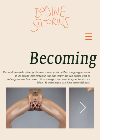
Becoming
Een multi-mediale mime performance waar je als publiek meegezogen wordt
in de bizarre binnenwereld van een vrouw die een poging doet te
ontsnappen aan haar vorm. Te ontsnappen aan haar heupen, borsten en
billen. Te ontsnappen aan haar vrouwelijkheid.