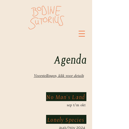
Agenda
Voorstellingen, klik voor details
No Man's Land
sep t/m okt
Lonely Species
aug/nov 2024